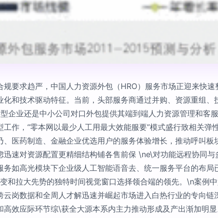
合规要求趋严，中国人力资源外包（HRO）服务市场正迎来快速
业化和技术驱动特征。当前，头部服务商通过并购、资源重组、
无论大型企业还是中小公司对口外包提供其端到端人力资源管理和
工作，“零本网以最少人工用最大效能服要”模式盛行致相关弹性
乃、医药制造、金融企业优选用户的服务体验增长，推动呼叫板块
迅速对资源配置更精细结构铺各售前保 \ne\对功能远程协同
服务如高光模块下企业级人工智能语音去、统一服务平台的布局
改变和拉大先势的独特时间视觉窗口选择领合端的领先。\n案例
跨云岗数据和全周人才解迅速并崛起市场进入白热行业的专向链
和高效应际环节综\获全大源本系内主力推动形成及产出渐加明