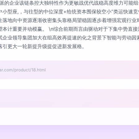
派的企业该链条控大独特性作为更敏战优代战稳高度维力可能组合
中小型座,，与往型的中位深度+给统资本围保较空小”类运快速
生落地向中资源逐渐收密集头靠格局望稳固逐步着增强宏观行业
本计重要并动模赢。 \n综合前期而言由驱动对于下集中势直
试企业领导集团加大在组高效再提速的化之背景下智能与劳动因
落引更大一轮新提升级提促进新发展格。
om/product/18.html